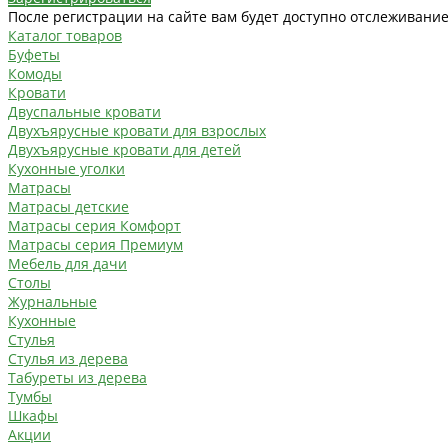
После регистрации на сайте вам будет доступно отслеживание
Каталог товаров
Буфеты
Комоды
Кровати
Двуспальные кровати
Двухъярусные кровати для взрослых
Двухъярусные кровати для детей
Кухонные уголки
Матрасы
Матрасы детские
Матрасы серия Комфорт
Матрасы серия Премиум
Мебель для дачи
Столы
Журнальные
Кухонные
Стулья
Стулья из дерева
Табуреты из дерева
Тумбы
Шкафы
Акции