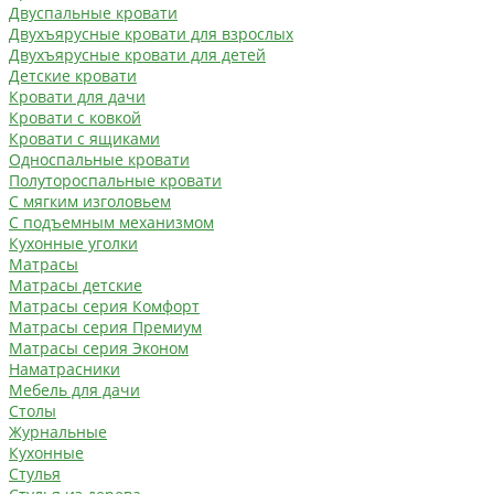
Двуспальные кровати
Двухъярусные кровати для взрослых
Двухъярусные кровати для детей
Детские кровати
Кровати для дачи
Кровати с ковкой
Кровати с ящиками
Односпальные кровати
Полутороспальные кровати
С мягким изголовьем
С подъемным механизмом
Кухонные уголки
Матрасы
Матрасы детские
Матрасы серия Комфорт
Матрасы серия Премиум
Матрасы серия Эконом
Наматрасники
Мебель для дачи
Столы
Журнальные
Кухонные
Стулья