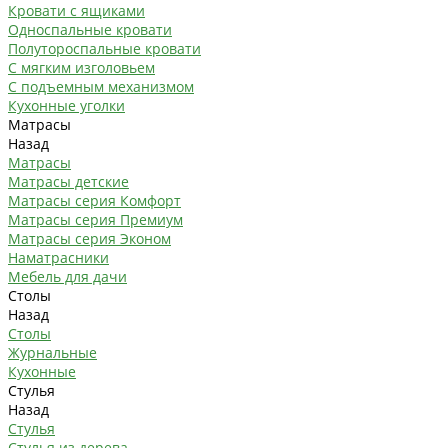
Кровати с ящиками
Односпальные кровати
Полутороспальные кровати
С мягким изголовьем
С подъемным механизмом
Кухонные уголки
Матрасы
Назад
Матрасы
Матрасы детские
Матрасы серия Комфорт
Матрасы серия Премиум
Матрасы серия Эконом
Наматрасники
Мебель для дачи
Столы
Назад
Столы
Журнальные
Кухонные
Стулья
Назад
Стулья
Стулья из дерева