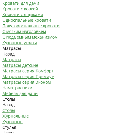
Кровати для дачи
Кровати с ковкой
Кровати с ящиками
Односпальные кровати
Полутороспальные кровати
С мягким изголовьем
С подъемным механизмом
Кухонные уголки
Матрасы
Назад
Матрасы
Матрасы детские
Матрасы серия Комфорт
Матрасы серия Премиум
Матрасы серия Эконом
Наматрасники
Мебель для дачи
Столы
Назад
Столы
Журнальные
Кухонные
Стулья
Назад