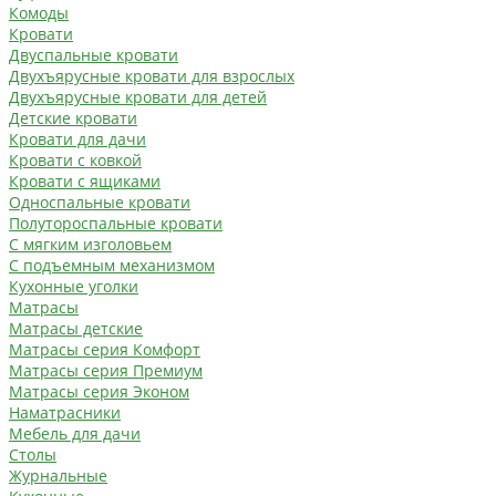
Комоды
Кровати
Двуспальные кровати
Двухъярусные кровати для взрослых
Двухъярусные кровати для детей
Детские кровати
Кровати для дачи
Кровати с ковкой
Кровати с ящиками
Односпальные кровати
Полутороспальные кровати
С мягким изголовьем
С подъемным механизмом
Кухонные уголки
Матрасы
Матрасы детские
Матрасы серия Комфорт
Матрасы серия Премиум
Матрасы серия Эконом
Наматрасники
Мебель для дачи
Столы
Журнальные