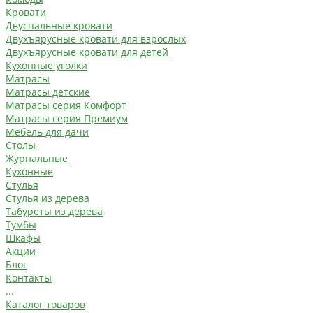
Кровати
Двуспальные кровати
Двухъярусные кровати для взрослых
Двухъярусные кровати для детей
Кухонные уголки
Матрасы
Матрасы детские
Матрасы серия Комфорт
Матрасы серия Премиум
Мебель для дачи
Столы
Журнальные
Кухонные
Стулья
Стулья из дерева
Табуреты из дерева
Тумбы
Шкафы
Акции
Блог
Контакты
...
Каталог товаров