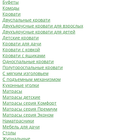
Буфеты
Комоды
Кровати
Двуспальные кровати
Двухъярусные кровати для взрослых
Двухъярусные кровати для детей
Детские кровати
Кровати для дачи
Кровати с ковкой
Кровати с ящиками
Односпальные кровати
Полутороспальные кровати
С мягким изголовьем
С подъемным механизмом
Кухонные уголки
Матрасы
Матрасы детские
Матрасы серия Комфорт
Матрасы серия Премиум
Матрасы серия Эконом
Наматрасники
Мебель для дачи
Столы
Журнальные