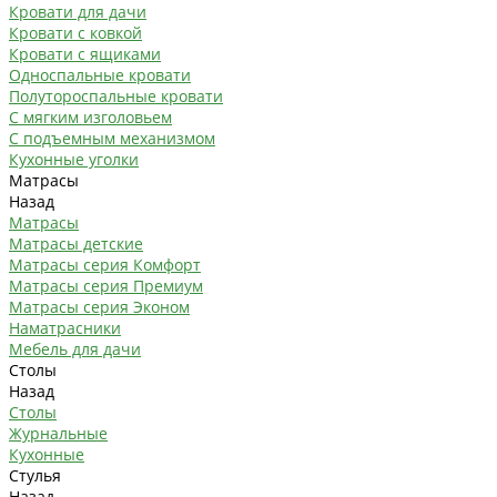
Кровати для дачи
Кровати с ковкой
Кровати с ящиками
Односпальные кровати
Полутороспальные кровати
С мягким изголовьем
С подъемным механизмом
Кухонные уголки
Матрасы
Назад
Матрасы
Матрасы детские
Матрасы серия Комфорт
Матрасы серия Премиум
Матрасы серия Эконом
Наматрасники
Мебель для дачи
Столы
Назад
Столы
Журнальные
Кухонные
Стулья
Назад