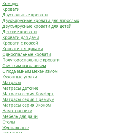
Комоды
Кровати
Двуспальные кровати
Двухъярусные кровати для взрослых
Двухъярусные кровати для детей
Детские кровати
Кровати для дачи
Кровати с ковкой
Кровати с ящиками
Односпальные кровати
Полутороспальные кровати
С мягким изголовьем
С подъемным механизмом
Кухонные уголки
Матрасы
Матрасы детские
Матрасы серия Комфорт
Матрасы серия Премиум
Матрасы серия Эконом
Наматрасники
Мебель для дачи
Столы
Журнальные