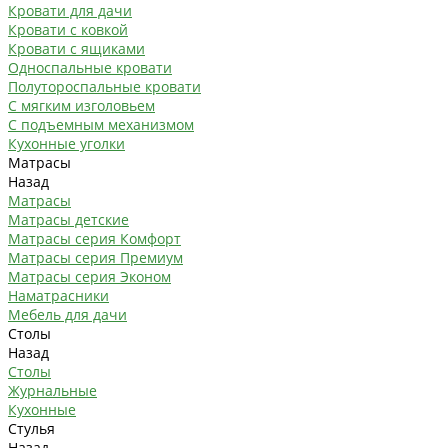
Кровати для дачи
Кровати с ковкой
Кровати с ящиками
Односпальные кровати
Полутороспальные кровати
С мягким изголовьем
С подъемным механизмом
Кухонные уголки
Матрасы
Назад
Матрасы
Матрасы детские
Матрасы серия Комфорт
Матрасы серия Премиум
Матрасы серия Эконом
Наматрасники
Мебель для дачи
Столы
Назад
Столы
Журнальные
Кухонные
Стулья
Назад