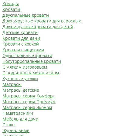
Комоды
Кровати
Двуспальные кровати
Двухъярусные кровати для взрослых
Двухъярусные кровати для детей
Детские кровати
Кровати для дачи
Кровати с ковкой
Кровати с ящиками
Односпальные кровати
Полутороспальные кровати
С мягким изголовьем
С подъемным механизмом
Кухонные уголки
Матрасы
Матрасы детские
Матрасы серия Комфорт
Матрасы серия Премиум
Матрасы серия Эконом
Наматрасники
Мебель для дачи
Столы
Журнальные