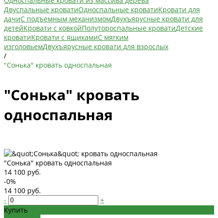
Односпальные кровати из массива дерева
Двуспальные кровати
Односпальные кровати
Кровати для
дачи
С подъемным механизмом
Двухъярусные кровати для
детей
Кровати с ковкой
Полутороспальные кровати
Детские
кровати
Кровати с ящиками
С мягким
изголовьем
Двухъярусные кровати для взрослых
/
"Сонька" кровать односпальная
"Сонька" кровать
односпальная
"Сонька" кровать односпальная
14 100 руб.
-0%
14 100 руб.
-
+
Купить