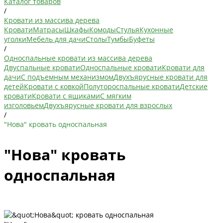
Каталог товаров
/
Кровати из массива дерева
Кровати
Матрасы
Шкафы
Комоды
Стулья
Кухонные
уголки
Мебель для дачи
Столы
Тумбы
Буфеты
/
Односпальные кровати из массива дерева
Двуспальные кровати
Односпальные кровати
Кровати для
дачи
С подъемным механизмом
Двухъярусные кровати для
детей
Кровати с ковкой
Полутороспальные кровати
Детские
кровати
Кровати с ящиками
С мягким
изголовьем
Двухъярусные кровати для взрослых
/
"Нова" кровать односпальная
"Нова" кровать
односпальная