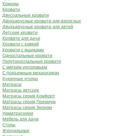
Комоды
Кровати
Двуспальные кровати
Двухъярусные кровати для взрослых
Двухъярусные кровати для детей
Детские кровати
Кровати для дачи
Кровати с ковкой
Кровати с ящиками
Односпальные кровати
Полутороспальные кровати
С мягким изголовьем
С подъемным механизмом
Кухонные уголки
Матрасы
Матрасы детские
Матрасы серия Комфорт
Матрасы серия Премиум
Матрасы серия Эконом
Наматрасники
Мебель для дачи
Столы
Журнальные