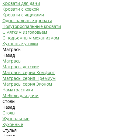
Кровати для дачи
Кровати с ковкой
Кровати с ящиками
Односпальные кровати
Полутороспальные кровати
С мягким изголовьем
С подъемным механизмом
Кухонные уголки
Матрасы
Назад
Матрасы
Матрасы детские
Матрасы серия Комфорт
Матрасы серия Премиум
Матрасы серия Эконом
Наматрасники
Мебель для дачи
Столы
Назад
Столы
Журнальные
Кухонные
Стулья
Назад