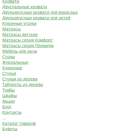
Кровати
Двуспальные кровати
Двухъярусные кровати для взрослых
Двухъярусные кровати для детей
Кухонные уголки
Матрасы
Матрасы детские
Матрасы серия Комфорт
Матрасы серия Премиум
Мебель для дачи
Столы
Журнальные
Кухонные
Стулья
Стулья из дерева
Табуреты из дерева
Тумбы
Шкафы
Акции
Блог
Контакты
...
Каталог товаров
Буфеты