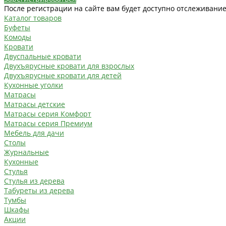
После регистрации на сайте вам будет доступно отслеживание
Каталог товаров
Буфеты
Комоды
Кровати
Двуспальные кровати
Двухъярусные кровати для взрослых
Двухъярусные кровати для детей
Кухонные уголки
Матрасы
Матрасы детские
Матрасы серия Комфорт
Матрасы серия Премиум
Мебель для дачи
Столы
Журнальные
Кухонные
Стулья
Стулья из дерева
Табуреты из дерева
Тумбы
Шкафы
Акции