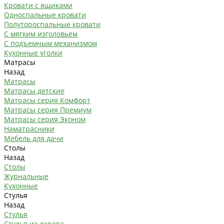
Кровати с ящиками
Односпальные кровати
Полутороспальные кровати
С мягким изголовьем
С подъемным механизмом
Кухонные уголки
Матрасы
Назад
Матрасы
Матрасы детские
Матрасы серия Комфорт
Матрасы серия Премиум
Матрасы серия Эконом
Наматрасники
Мебель для дачи
Столы
Назад
Столы
Журнальные
Кухонные
Стулья
Назад
Стулья
Стулья из дерева