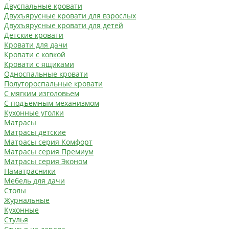
Двуспальные кровати
Двухъярусные кровати для взрослых
Двухъярусные кровати для детей
Детские кровати
Кровати для дачи
Кровати с ковкой
Кровати с ящиками
Односпальные кровати
Полутороспальные кровати
С мягким изголовьем
С подъемным механизмом
Кухонные уголки
Матрасы
Матрасы детские
Матрасы серия Комфорт
Матрасы серия Премиум
Матрасы серия Эконом
Наматрасники
Мебель для дачи
Столы
Журнальные
Кухонные
Стулья