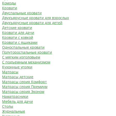
Комоды
Кровати
Двуспальные кровати
Двухъярусные кровати для взрослых
Двухъярусные кровати для детей
Детские кровати
Кровати для дачи
Кровати с ковкой
Кровати с ящиками
Односпальные кровати
Полутороспальные кровати
С мягким изголовьем
С подъемным механизмом
Кухонные уголки
Матрасы
Матрасы детские
Матрасы серия Комфорт
Матрасы серия Премиум
Матрасы серия Эконом
Наматрасники
Мебель для дачи
Столы
Журнальные