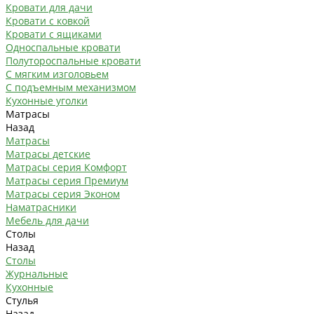
Кровати для дачи
Кровати с ковкой
Кровати с ящиками
Односпальные кровати
Полутороспальные кровати
С мягким изголовьем
С подъемным механизмом
Кухонные уголки
Матрасы
Назад
Матрасы
Матрасы детские
Матрасы серия Комфорт
Матрасы серия Премиум
Матрасы серия Эконом
Наматрасники
Мебель для дачи
Столы
Назад
Столы
Журнальные
Кухонные
Стулья
Назад