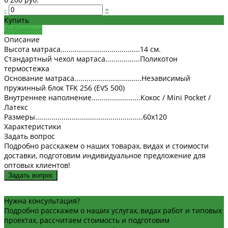
-
+
Купить
Добавлено
Описание
Высота матраса.......................................14 см.
Стандартный чехол мартаса.................Поликотон
термостежка
Основание матраса.................................Независимый
пружинный блок TFK 256 (EVS 500)
Внутреннее наполнение........................Кокос / Mini Pocket /
Латекс
Размеры.....................................................60х120
Характеристики
Задать вопрос
Подробно расскажем о наших товарах, видах и стоимости
доставки, подготовим индивидуальное предложение для
оптовых клиентов!
Задать вопрос
Нужна консультация?
Подробно расскажем о наших услугах, видах работ и типовых
проектах, рассчитаем стоимость и подготовим