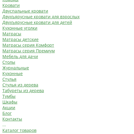
Кровати
Двуспальные кровати
Двухъярусные кровати для взрослых
Двухъярусные кровати для детей
Кухонные уголки
Матрасы
Матрасы детские
Матрасы серия Комфорт
Матрасы серия Премиум
Мебель для дачи
Столы
Журнальные
Кухонные
Стулья
Стулья из дерева
Табуреты из дерева
Тумбы
Шкафы
Акции
Блог
Контакты
...
Каталог товаров