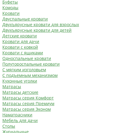
Буфеты
Комоды
Кровати
Двуспальные кровати
Двухъярусные кровати для взрослых
Двухъярусные кровати для детей
Детские кровати
Кровати для дачи
Кровати с ковкой
Кровати с ящиками
Односпальные кровати
Полутороспальные кровати
С мягким изголовьем
С подъемным механизмом
Кухонные уголки
Матрасы
Матрасы детские
Матрасы серия Комфорт
Матрасы серия Премиум
Матрасы серия Эконом
Наматрасники
Мебель для дачи
Столы
Журнальные