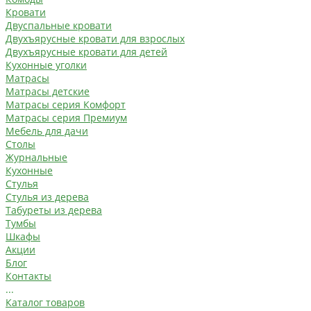
Кровати
Двуспальные кровати
Двухъярусные кровати для взрослых
Двухъярусные кровати для детей
Кухонные уголки
Матрасы
Матрасы детские
Матрасы серия Комфорт
Матрасы серия Премиум
Мебель для дачи
Столы
Журнальные
Кухонные
Стулья
Стулья из дерева
Табуреты из дерева
Тумбы
Шкафы
Акции
Блог
Контакты
...
Каталог товаров