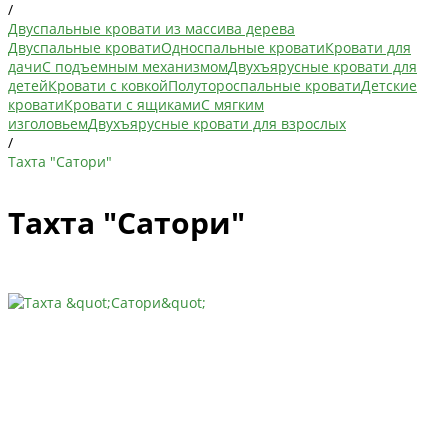
/
Двуспальные кровати из массива дерева
Двуспальные кровати
Односпальные кровати
Кровати для
дачи
С подъемным механизмом
Двухъярусные кровати для
детей
Кровати с ковкой
Полутороспальные кровати
Детские
кровати
Кровати с ящиками
С мягким
изголовьем
Двухъярусные кровати для взрослых
/
Тахта "Сатори"
Тахта "Сатори"