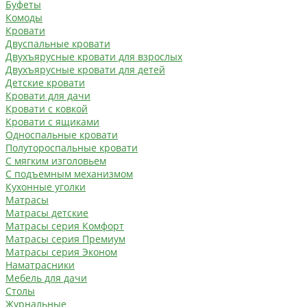
Буфеты
Комоды
Кровати
Двуспальные кровати
Двухъярусные кровати для взрослых
Двухъярусные кровати для детей
Детские кровати
Кровати для дачи
Кровати с ковкой
Кровати с ящиками
Односпальные кровати
Полутороспальные кровати
С мягким изголовьем
С подъемным механизмом
Кухонные уголки
Матрасы
Матрасы детские
Матрасы серия Комфорт
Матрасы серия Премиум
Матрасы серия Эконом
Наматрасники
Мебель для дачи
Столы
Журнальные