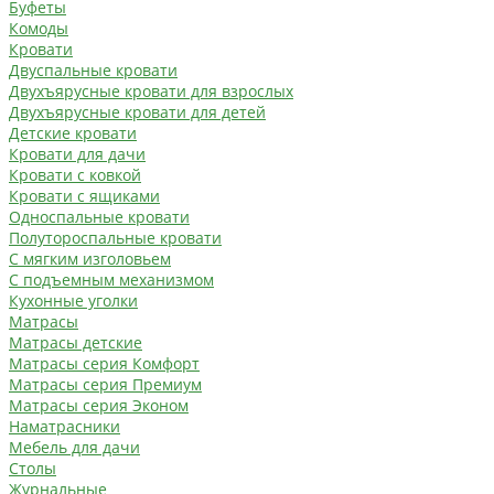
Буфеты
Комоды
Кровати
Двуспальные кровати
Двухъярусные кровати для взрослых
Двухъярусные кровати для детей
Детские кровати
Кровати для дачи
Кровати с ковкой
Кровати с ящиками
Односпальные кровати
Полутороспальные кровати
С мягким изголовьем
С подъемным механизмом
Кухонные уголки
Матрасы
Матрасы детские
Матрасы серия Комфорт
Матрасы серия Премиум
Матрасы серия Эконом
Наматрасники
Мебель для дачи
Столы
Журнальные