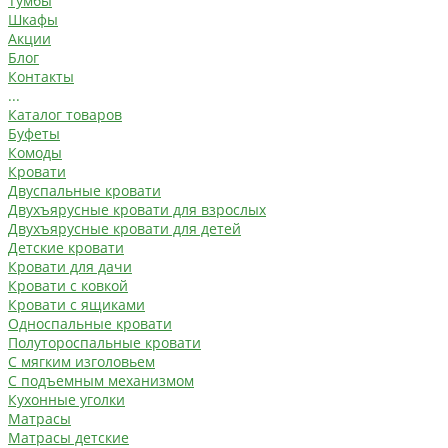
Тумбы
Шкафы
Акции
Блог
Контакты
...
Каталог товаров
Буфеты
Комоды
Кровати
Двуспальные кровати
Двухъярусные кровати для взрослых
Двухъярусные кровати для детей
Детские кровати
Кровати для дачи
Кровати с ковкой
Кровати с ящиками
Односпальные кровати
Полутороспальные кровати
С мягким изголовьем
С подъемным механизмом
Кухонные уголки
Матрасы
Матрасы детские