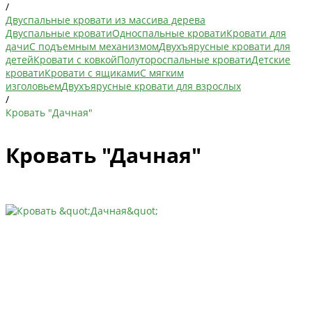
/
Двуспальные кровати из массива дерева
Двуспальные кровати
Односпальные кровати
Кровати для
дачи
С подъемным механизмом
Двухъярусные кровати для
детей
Кровати с ковкой
Полутороспальные кровати
Детские
кровати
Кровати с ящиками
С мягким
изголовьем
Двухъярусные кровати для взрослых
/
Кровать "Дачная"
Кровать "Дачная"