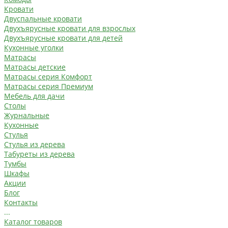
Кровати
Двуспальные кровати
Двухъярусные кровати для взрослых
Двухъярусные кровати для детей
Кухонные уголки
Матрасы
Матрасы детские
Матрасы серия Комфорт
Матрасы серия Премиум
Мебель для дачи
Столы
Журнальные
Кухонные
Стулья
Стулья из дерева
Табуреты из дерева
Тумбы
Шкафы
Акции
Блог
Контакты
...
Каталог товаров